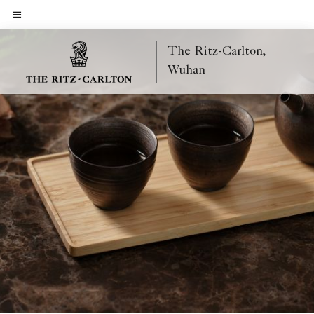
Skip
to
Menu text
main
The Ritz-Carlton,
content
Wuhan