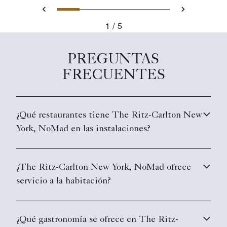
Tobogán 1 - Nubeluz rooftop
Tobogán 2 - Midtown Man
Tobogán 3 - Lounge c
Tobogán 4 - Outd
Tobogán 5 -
Anterior
Siguient
1
5
Nubeluz rooftop bar by chef José Andrés.
PREGUNTAS
FRECUENTES
¿Qué restaurantes tiene The Ritz-Carlton New
York, NoMad en las instalaciones?
¿The Ritz-Carlton New York, NoMad ofrece
servicio a la habitación?
¿Qué gastronomía se ofrece en The Ritz-