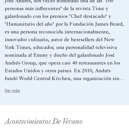
José Andrés, dos veces nombrado una de las "100
personas más influyentes" de la revista Time y
galardonado con los premios "Chef destacado" y
"Humanitario del año" por la Fundación James Beard,
es una persona reconocida internacionalmente,
innovador culinario, autor de bestsellers del New
York Times, educador, una personalidad televisiva
nominada al Emmy y dueño del galardonado José
Andrés Group, que opera casi 40 restaurantes en los
Estados Unidos y otros países. En 2010, Andrés
fundó World Central Kitchen, una organización sin
fines de lucro que responde de inmediato ante crisis
Ver más
humanitarias, climáticas y comunitarias,
proporcionando alimentos para aliviar el hambre. En
2023, Andrés fundó el Global Food Institute en
George Washington University en Washington D. C.,
Acontecimientos De Verano
y actualmente es copresidente del Consejo de