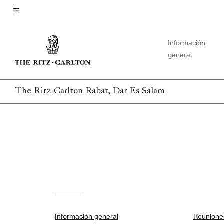
Skip
to
Texto del menú
main
Información
content
general
The Ritz-Carlton Rabat, Dar Es Salam
Información general
Reunione