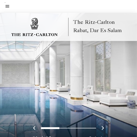
Skip
to
Texto del menú
main
The Ritz-Carlton
content
Rabat, Dar Es Salam
Anterior
Siguiente
0
1
2