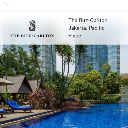
Skip
to
Teks menu
main
The Ritz-Carlton
content
Jakarta, Pacific
Place