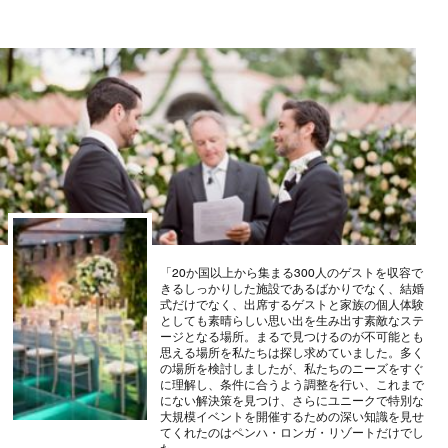
「20か国以上から集まる300人のゲストを収容で
きるしっかりした施設であるばかりでなく、結婚
式だけでなく、出席するゲストと家族の個人体験
としても素晴らしい思い出を生み出す素敵なステ
ージとなる場所。まるで見つけるのが不可能とも
思える場所を私たちは探し求めていました。多く
の場所を検討しましたが、私たちのニーズをすぐ
に理解し、条件に合うよう調整を行い、これまで
にない解決策を見つけ、さらにユニークで特別な
大規模イベントを開催するための深い知識を見せ
てくれたのはペンハ・ロンガ・リゾートだけでし