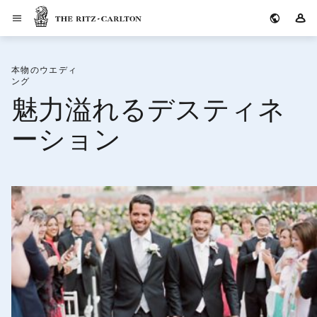
ザ・リッツ・カールトン
サ
本物のウエディ
ング
魅力溢れるデスティネ
ーション