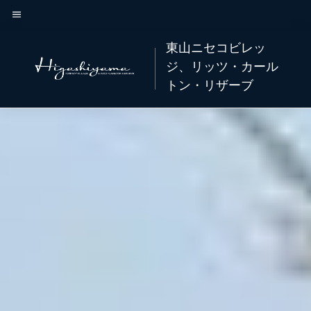
Skip
to
メニューのテキスト
main
東山ニセコビレッ
content
ジ、リッツ・カール
トン・リザーブ