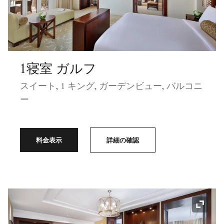
1寝室 ガルフ
スイート, 1 キング, ガーデンビュー, バルコニ
ー
料金表示
詳細の確認
アイコ