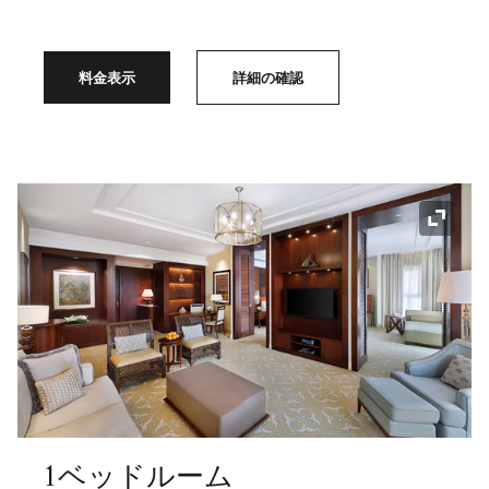
料金表示
詳細の確認
アイコ
1ベッドルーム