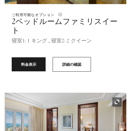
ご利用可能なオプション
2ベッドルームファミリスイー
ト
寝室1: 1 キング , 寝室2: 2 クイーン
料金表示
詳細の確認
アイコ