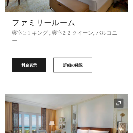
ファミリールーム
寝室1: 1 キング , 寝室2: 2 クイーン, バルコニ
ー
料金表示
詳細の確認
アイコ