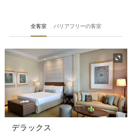
全客室
バリアフリーの客室
アイコ
デラックス