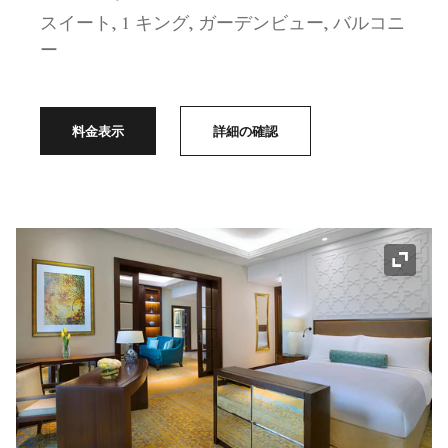
スイート, 1 キング, ガーデンビュー, バルコニ
ー
料金表示
詳細の確認
アイコ