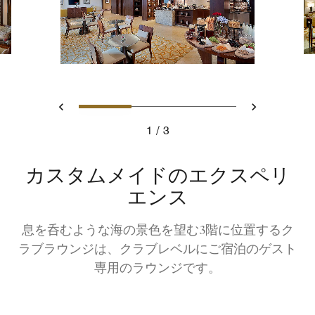
スライド 1 - Club Lounge
スライド 2 - Club Lo
スライド 3 - C
戻る
次へ
1
3
Club Lounge
カスタムメイドのエクスペリ
エンス
息を呑むような海の景色を望む3階に位置するク
ラブラウンジは、クラブレベルにご宿泊のゲスト
専用のラウンジです。