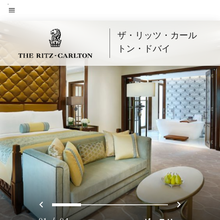
Skip
to
メニューのテキスト
main
ザ・リッツ・カール
content
トン・ドバイ
戻る
次へ
0
1
2
3