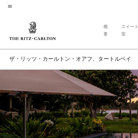
Skip
to
メニューのテキスト
main
概
スイー
content
要
室
ザ・リッツ・カールトン・オアフ、タートルベイ