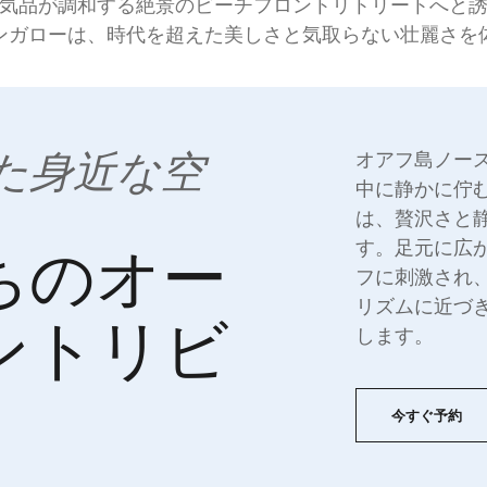
気品が調和する絶景のビーチフロントリトリートへと
ンガローは、時代を超えた美しさと気取らない壮麗さを
た身近な空
オアフ島ノー
中に静かに佇む
は、贅沢さと
す。足元に広
ちのオー
フに刺激され
リズムに近づ
ントリビ
します。
今すぐ予約