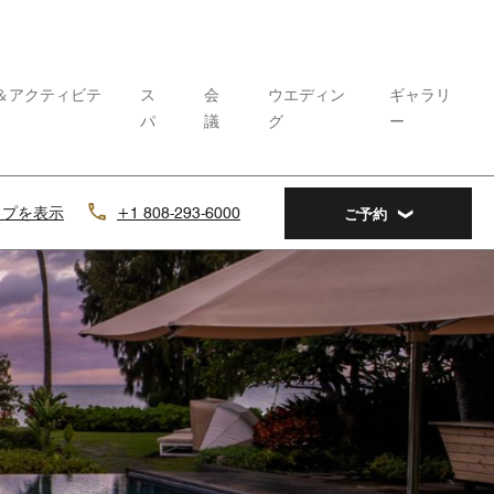
＆アクティビテ
ス
会
ウエディン
ギャラリ
パ
議
グ
ー
ップを表示
+1 808-293-6000
ご予約