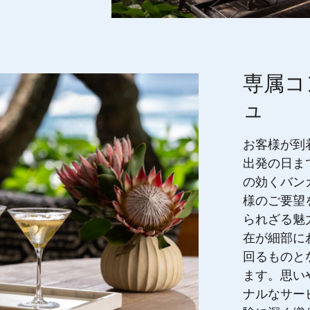
専属コ
ュ
お客様が到
出発の日ま
の効くバン
様のご要望
られざる魅
在が細部に
回るものと
ます。思い
ナルなサー