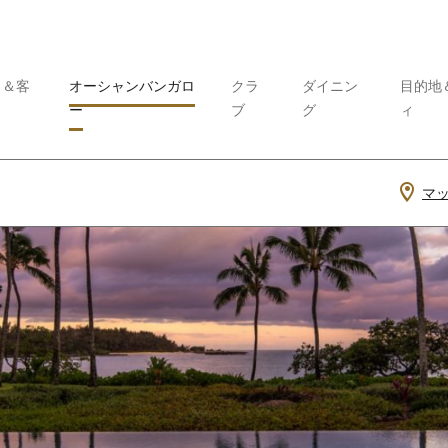
ト＆客
オーシャンバンガロ
クラ
ダイニン
目的地
ー
ブ
グ
ィ
マ