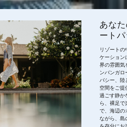
あなた
ートパ
リゾートの
ケーション
界の雰囲気
ンバンガロ
バシー、陸
空間をご提
過ごす静か
ら、裸足で
で、海辺の
ながら、島
を存分にお