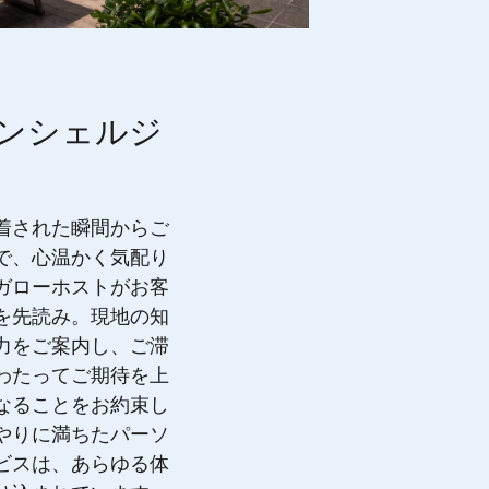
ンシェルジ
着された瞬間からご
で、心温かく気配り
ガローホストがお客
を先読み。現地の知
力をご案内し、ご滞
わたってご期待を上
なることをお約束し
やりに満ちたパーソ
ビスは、あらゆる体