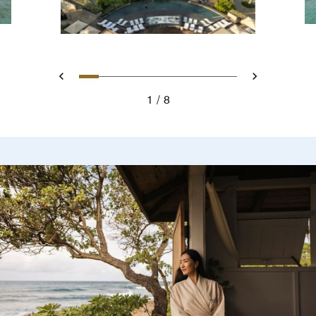
スライド 1 - Main pool at reso
スライド 2 - Kuilima Cove Co
スライド 3 - Horseback ri
スライド 4 - Bicycle Tra
スライド 5 - Fruit St
スライド 6 - Underw
スライド 7 - Kaw
スライド 8 - K
戻る
次へ
1
8
Main pool at resort in oahu