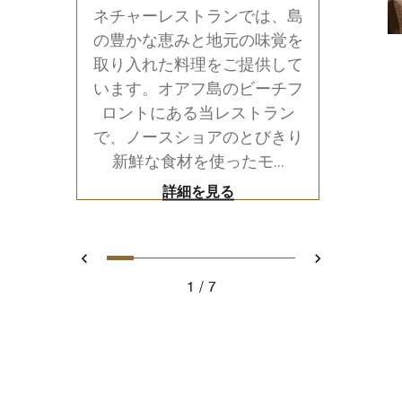
ネチャーレストランでは、島
の豊かな恵みと地元の味覚を
取り入れた料理をご提供して
います。オアフ島のビーチフ
ロントにある当レストラン
で、ノースショアのとびきり
新鮮な食材を使ったモ...
詳細を見る
0
1
2
3
4
5
6
前へ
次へ
1
7