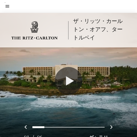
Skip
to
メニューのテキスト
main
ザ・リッツ・カール
content
トン・オアフ、ター
トルベイ
戻る
次へ
0
1
2
3
4
5