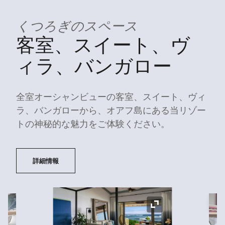
くつろぎのスペース
客室、スイート、ヴ
ィラ、バンガロー
全室オーシャンビューの客室、スイート、ヴィ
ラ、バンガローから、オアフ島にある当リゾー
トの神秘的な魅力をご体験ください。
詳細情報
ア
アイコンの拡大