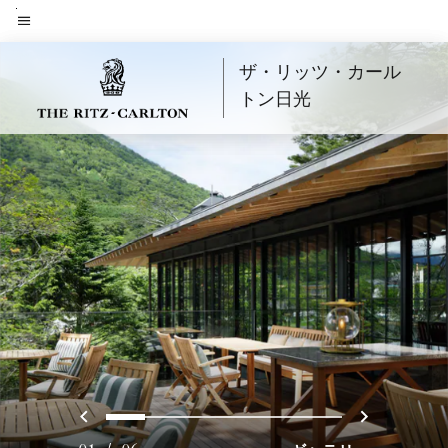
Skip
to
メニューのテキスト
main
ザ・リッツ・カール
content
トン日光
戻る
次へ
0
1
2
3
4
5