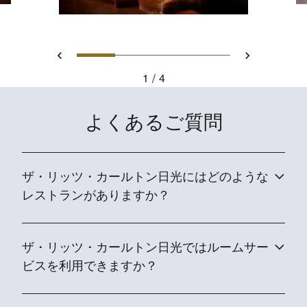
スライド 1 - Yamazaki Whis
スライド 2 - Kegon Fal
スライド 3 - Signat
スライド 4 - Si
戻る
次へ
1
4
Yamazaki Whiskey
よくあるご質問
ザ・リッツ・カールトン日光にはどのような
レストランがありますか？
ザ・リッツ・カールトン日光ではルームサー
ビスを利用できますか？