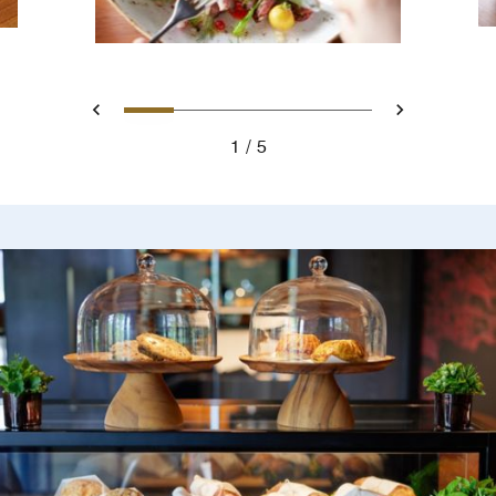
スライド 1 - Appetizer 2 Lakeh
スライド 2 - Fish Lakehous
スライド 3 - Pasta Lak
スライド 4 - A la c
スライド 5 - A 
戻る
次へ
1
5
Appetizer 2 Lakehouse Course by Villa Aida Spring