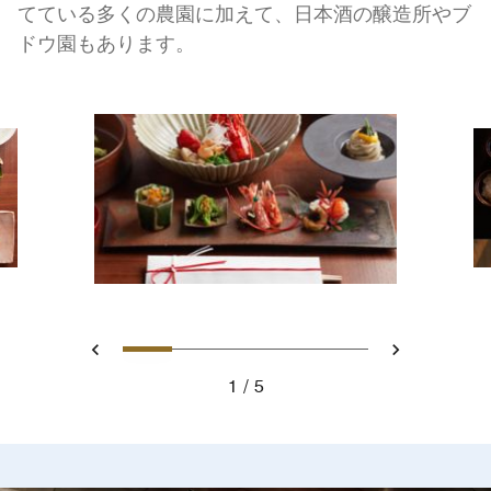
てている多くの農園に加えて、日本酒の醸造所やブ
ドウ園もあります。
スライド 1 - Special Occasion
スライド 2 - Japanese foo
スライド 3 - Sukiyaki 
スライド 4 - Tea
スライド 5 - W
戻る
次へ
1
5
Special Occasion Kaiseki