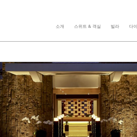
소개
스위트 & 객실
빌라
다