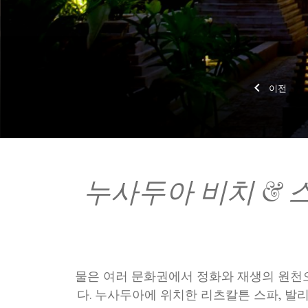
이전
누사두아 비치 & 
물은 여러 문화권에서 정화와 재생의 원천
다. 누사두아에 위치한 리츠칼튼 스파, 발