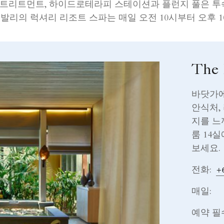
파 트리트먼트, 하이드로테라피 스테이션과 플런지 풀은 투
 발리의 럭셔리 리조트 스파는 매일 오전 10시부터 오후 
The 
바닷가에
안식처,
지를 느
룸 14
보세요.
전화:
+6
매일:
예약 필