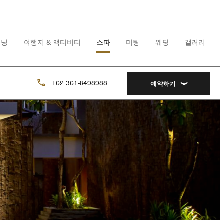
이닝
여행지 & 액티비티
스파
미팅
웨딩
갤러리
+62 361-8498988
예약하기