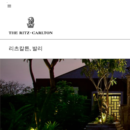
Skip
to
메뉴 텍스트
main
content
리츠칼튼, 발리