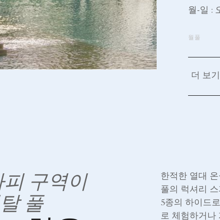
월-일 : 
월풀
더 보기
라피 구역이
한적한 열대 온
풀의 럭셔리 스
탈 풀
5종의 하이드로
로 체험하거나 