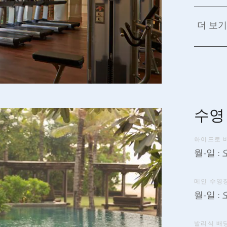
더 보기
수영
하이드로 
월-일 : 
메인 수영
월-일 : 
발리식 배딩 