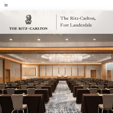
Skip
to
Texto do menu
main
The Ritz-Carlton,
content
Fort Lauderdale