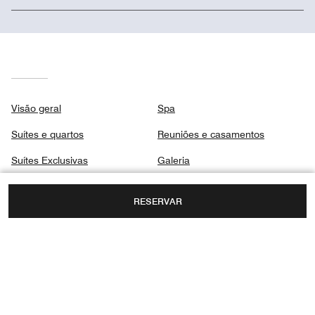
Visão geral
Spa
Suítes e quartos
Reuniões e casamentos
Suítes Exclusivas
Galeria
Club
Central de Privacidade
RESERVAR
Restaurantes
Destinos e atividades
Festas