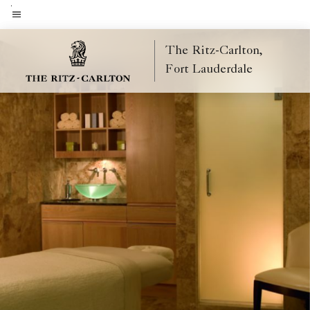
Skip
to
Texto do menu
main
The Ritz-Carlton,
content
Fort Lauderdale