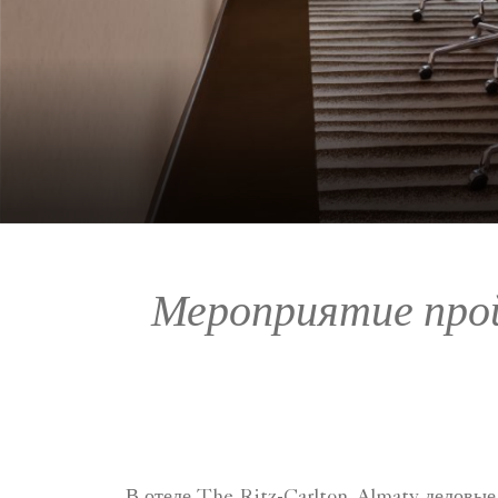
Мероприятие про
В отеле The Ritz-Carlton, Almaty деловы