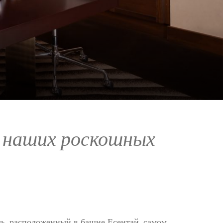
 наших роскошных
ль, расположенный в башне Есентай, самом