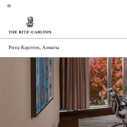
Skip
to
Текст меню
main
content
Ритц-Карлтон, Алматы