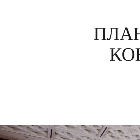
ПЛА
КО