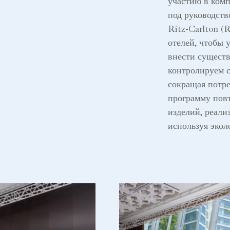
участию в комп
под руководст
Ritz-Carlton 
отелей, чтобы 
внести существ
контролируем 
сокращая потре
программу повт
изделий, реали
используя экол