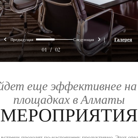
Предыдущая
Следующая
0
1
|
Галерея
01
/
02
йдет еще эффективнее на
площадках в Алматы
МЕРОПРИЯТИЯ
е встречи проходят по-настоящему продуктивно. Этот оте