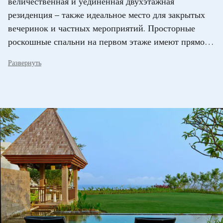
величественная и уединенная двухэтажная
резиденция – также идеальное место для закрытых
вечеринок и частных мероприятий. Просторные
роскошные спальни на первом этаже имеют прямой
выход к большому панорамному бассейну площадью
Развернуть
138 кв. м и к окружающему его живописному саду с
безупречным газоном и удобными шезлонгами.
Беседка в балийском стиле дополняет
умиротворенную атмосферу полного расслабления.