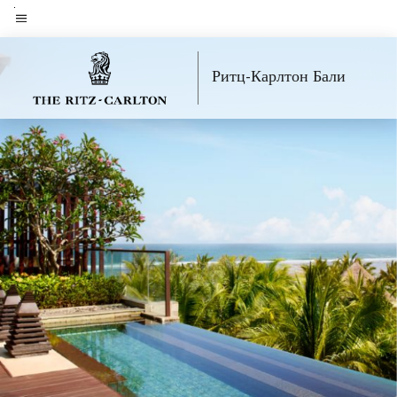
Skip
to
Текст меню
main
Ритц-Карлтон Бали
content