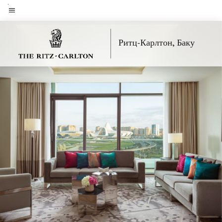
Skip
to
Текст меню
main
Ритц-Карлтон, Баку
content