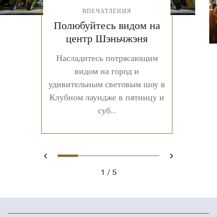
ВПЕЧАТЛЕНИЯ
Полюбуйтесь видом на
центр Шэньчжэня
Насладитесь потрясающим
видом на город и
удивительным световым шоу в
Клубном лаундже в пятницу и
суб...
1
2
3
4
5
Предыдущая
Следующ
1
5