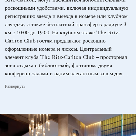
Ritz-Carlton, могут насладиться дополнительными
роскошными удобствами, включая индивидуальную
регистрацию заезда и выезда в номере или клубном
лаундже, а также бесплатный трансфер в радиусе 3
км с 10:00 до 19:00. На клубном этаже The Ritz-
Carlton Club гостям предлагают роскошно
оформленные номера и люксы. Центральный
элемент клуба The Ritz-Carlton Club – просторная
зона отдыха с библиотекой, фонтаном, двумя
конференц-залами и одним элегантным залом для
заседаний. Клубный лаундж для некурящих – это
Развернуть
место для сосредоточения и спокойного
времяпрепровождения, где можно насладиться
исключительным видом на центральный деловой
район и сад.