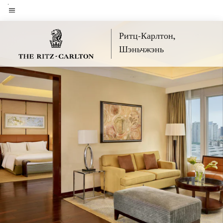
Skip
to
Текст меню
main
Ритц-Карлтон,
content
Шэньчжэнь