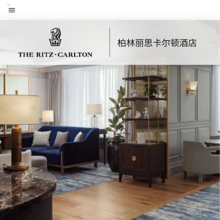
Skip
菜单文本
to
main
柏林丽思卡尔顿酒店
content