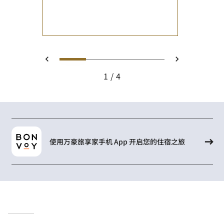
1
2
3
4
上一页
下一页
1
4
使用万豪旅享家手机 App 开启您的住宿之旅