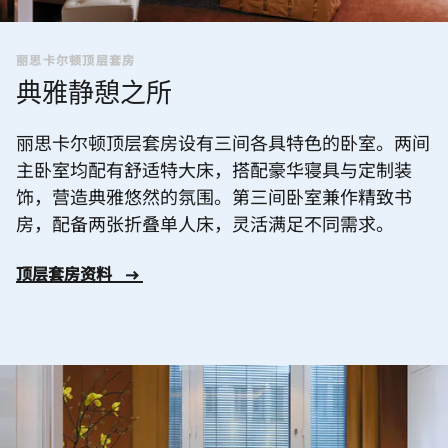
丽思卡尔顿顶层套房
典雅静憩之所
丽思卡尔顿顶层套房设有三间各具特色的卧室。两间
主卧室均配有舒适特大床，搭配豪华寝具与定制装
饰，营造典雅悠然的氛围。第三间卧室兼作精致书
房，配备两张折叠单人床，灵活满足不同需求。
顶层套房资料