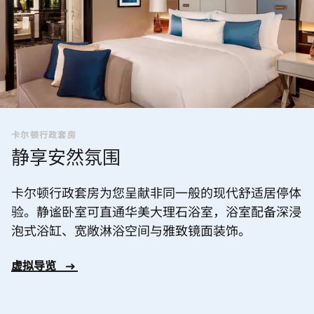
卡尔顿行政套房
静享安然氛围
卡尔顿行政套房为您呈献非同一般的现代舒适居停体
验。静谧卧室可直通华美大理石浴室，浴室配备深浸
泡式浴缸、宽敞淋浴空间与雅致镜面装饰。
虚拟导览