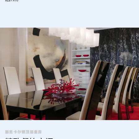
丽思卡尔顿顶层套房