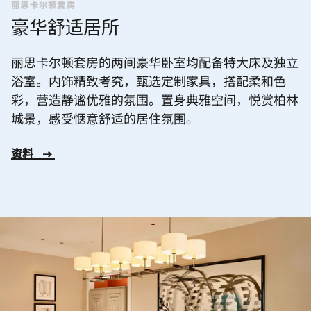
丽思卡尔顿套房
豪华舒适居所
丽思卡尔顿套房的两间豪华卧室均配备特大床及独立
浴室。内饰精致考究，甄选定制家具，搭配柔和色
彩，营造静谧优雅的氛围。置身典雅空间，悦赏柏林
城景，感受惬意舒适的居住氛围。
资料