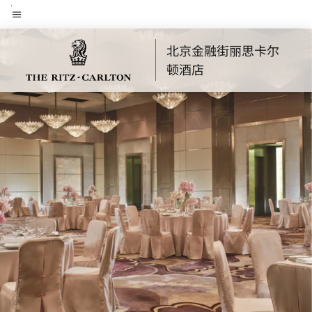
Skip
菜单文本
to
main
北京金融街丽思卡尔
content
顿酒店