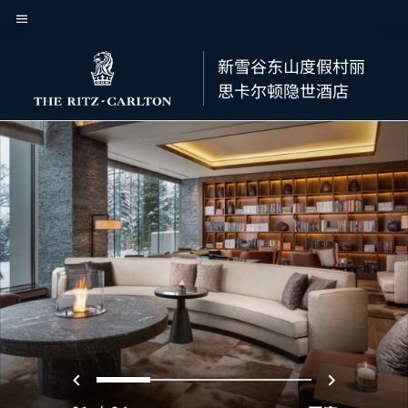
Skip
菜单文本
to
main
新雪谷东山度假村丽
content
思卡尔顿隐世酒店
上一页
下一页
0
1
2
3