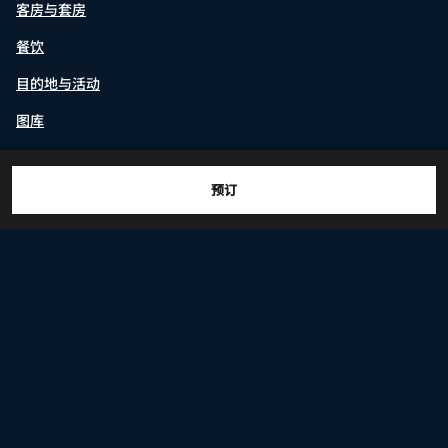
客房与套房
餐饮
目的地与活动
图库
预订
919-28 AZA SOGA, NISEKO CHO, ABUTA GUN,
新雪谷, 北海道, 048-1522
传真:
+81 136-44 3493
微信
微博
飞猪
小红书