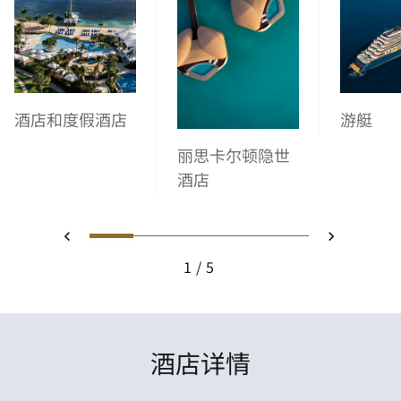
酒店和度假酒店
游艇
丽思卡尔顿隐世
酒店
1
2
3
4
5
上一页
下一页
1
5
酒店详情