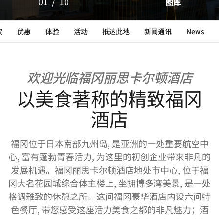
01
/
10
图库
饮
优惠
体验
活动
抵达此地
新闻通讯
News
欢迎光临福冈丽思卡尔顿酒店
以美食著称的精致福冈
酒店
福冈位于日本南部九州岛, 是亚洲的一处重要航空中
心, 富有蓬勃青春活力, 为这里的初创企业带来非凡的
发展机遇。福冈丽思卡尔顿酒店地处市中心, 位于福
冈大名花园城综合体主楼上, 坐拥博多湾美景, 是一处
格调雅致的休憩之所。这间福冈豪华酒店内设六间特
色餐厅, 带您感受这座活力美食之都的非凡魅力；酒