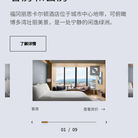
福冈丽思卡尔顿酒店位于城市中心地带，可俯瞰
博多湾壮丽美景，是一处宁静的闲逸绿洲。
了解详情
展
展开图标
客房
查看房价
01
/
09