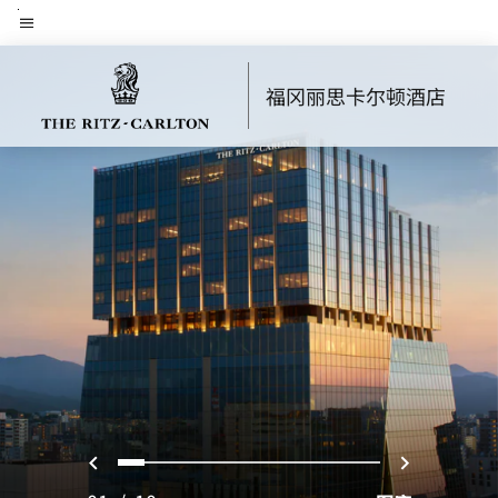
Skip
菜单文本
to
main
福冈丽思卡尔顿酒店
content
上一页
下一页
0
1
2
3
4
5
6
7
8
9