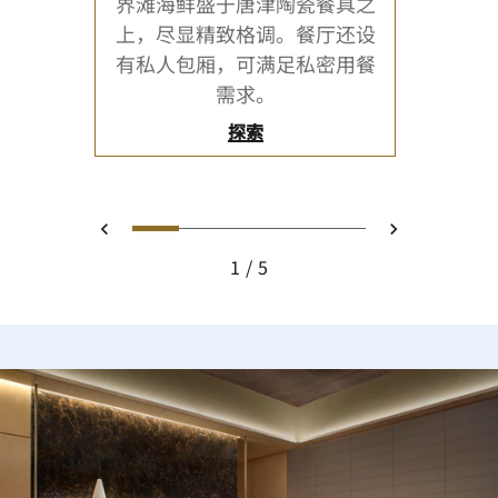
界滩海鲜盛于唐津陶瓷餐具之
上，尽显精致格调。餐厅还设
有私人包厢，可满足私密用餐
需求。
探索
0
1
2
3
4
上一页
下一页
1
5