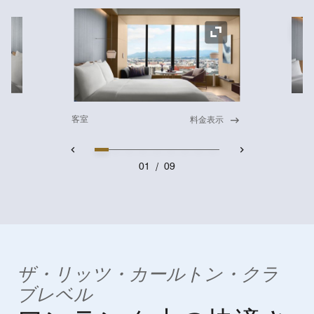
ア
アイコンの拡大
客室
料金表示
01
/
09
ザ・リッツ・カールトン・クラ
ブレベル