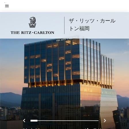
Skip
to
メニューのテキスト
main
ザ・リッツ・カール
content
トン福岡
戻る
次へ
0
1
2
3
4
5
6
7
8
9