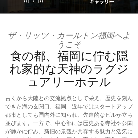
ギャラリー
01
/
10
ザ・リッツ・カールトン福岡へよ
うこそ
食の都、福岡に佇む隠
れ家的な天神のラグジ
ュアリーホテル
古くから大陸との交流拠点として栄え、歴史を刻ん
できた海の玄関口、福岡。近年ではスタートアップ
都市としても国内外に知られ、先進的なビルが立ち
並びます。一方で、中心部には歴史ある寺社や公園
が静かに佇み、新旧の景観が共存する魅力と活気に