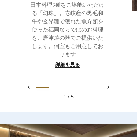
日本料理3種をご堪能いただけ
る「幻珠」。壱岐産の黒毛和
牛や玄界灘で獲れた魚介類を
使った福岡ならではのお料理
を、唐津焼の器でご提供いた
します。個室もご用意してお
ります
詳細を見る
0
1
2
3
4
前へ
次へ
1
5