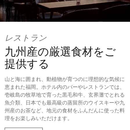
レストラン
九州産の厳選食材をご
提供する
山と海に囲まれ、動植物が育つのに理想的な気候に
恵まれた福岡。ホテル内のバーやレストランでは、
壱岐島の牧草地で育った黒毛和牛、玄界灘でとれる
魚介類、日本でも最高級の蒸留所のウイスキーや九
州産のお茶など、地元の食材をふんだんに使った料
理をお楽しみいただけます。