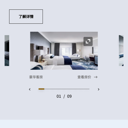
了解详情
展
展开图标
豪华客房
查看房价
01
/
09