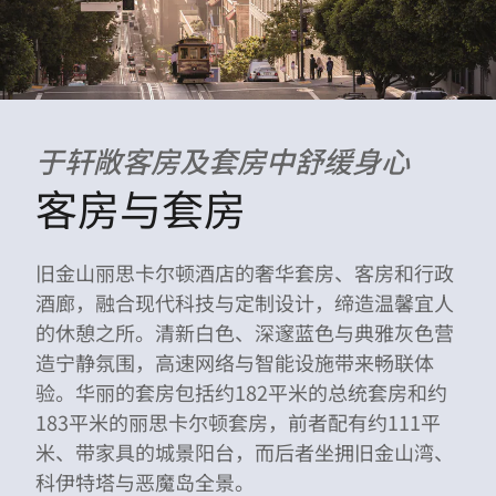
于轩敞客房及套房中舒缓身心
客房与套房
旧金山丽思卡尔顿酒店的奢华套房、客房和行政
酒廊，融合现代科技与定制设计，缔造温馨宜人
的休憩之所。清新白色、深邃蓝色与典雅灰色营
造宁静氛围，高速网络与智能设施带来畅联体
验。华丽的套房包括约182平米的总统套房和约
183平米的丽思卡尔顿套房，前者配有约111平
米、带家具的城景阳台，而后者坐拥旧金山湾、
科伊特塔与恶魔岛全景。