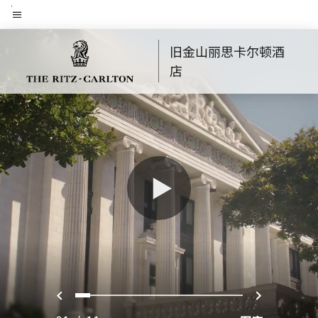
Skip
菜单文本
to
main
旧金山丽思卡尔顿酒
content
店
上一页
下一页
0
1
2
3
4
5
6
7
8
9
10