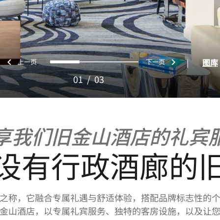
上一页
下一页
0
1
2
|
图库
01
/
03
享我们旧金山酒店的礼宾
设有行政酒廊的
之称，它融合专属礼遇与舒适体验，搭配品牌标志性的
金山酒店，以专属礼宾服务、独特的客房设施，以及让