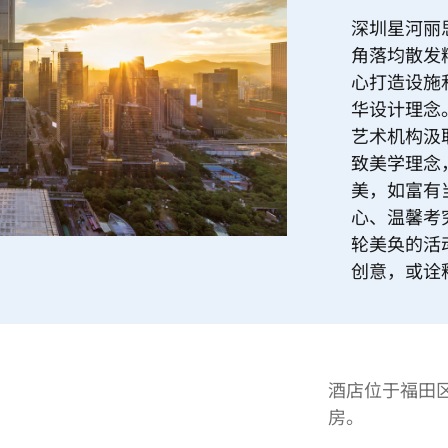
深圳星河丽
角落均散发
心打造设施
华设计理念
艺术机构汲
致美学理念
美，如富有
心、温馨考
轮美奂的活
创意，或诠
酒店位于福田区，
房。