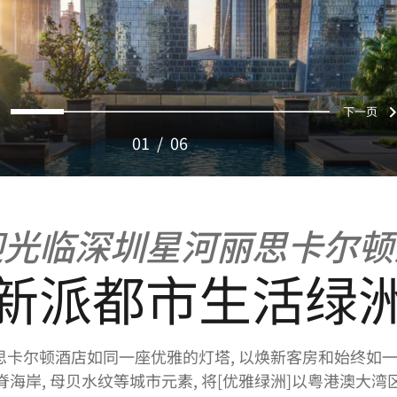
页
下
0
1
2
3
4
5
01
/
06
迎光临深圳星河丽思卡尔顿
新派都市生活绿
丽思卡尔顿酒店如同一座优雅的灯塔, 以焕新客房和始终如
海岸, 母贝水纹等城市元素, 将[优雅绿洲]以粤港澳大