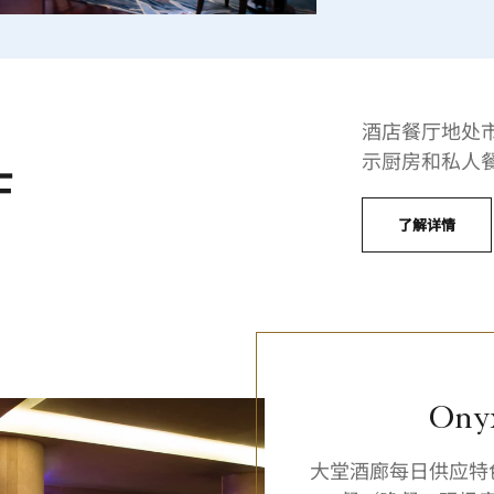
酒店餐厅地处
示厨房和私人餐
厅
了解详情
On
大堂酒廊每日供应特