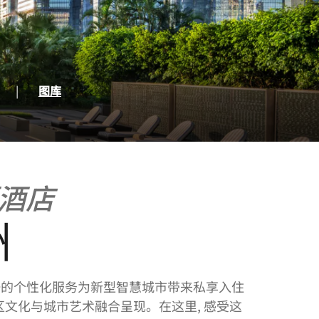
一页
|
图库
酒店
洲
一的个性化服务为新型智慧城市带来私享入住
湾区文化与城市艺术融合呈现。在这里, 感受这