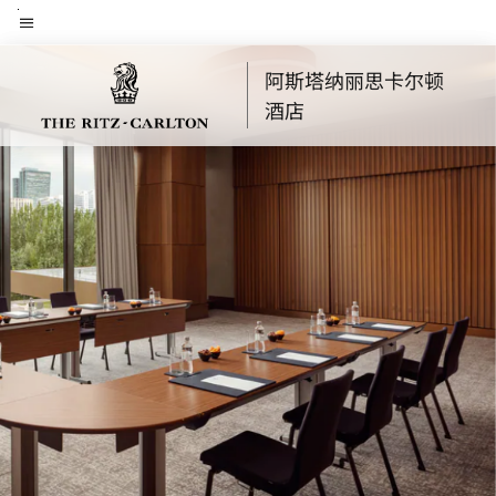
Skip
菜单文本
to
main
阿斯塔纳丽思卡尔顿
content
酒店