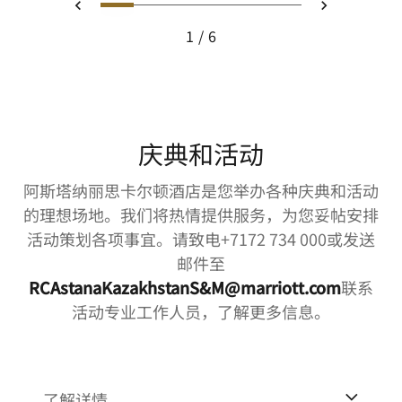
幻灯片 1 - The Ritz-Carlton Su
幻灯片 2 - ӨZEN Lobby L
幻灯片 3 - Cigar Loun
幻灯片 4 - Ballroo
幻灯片 5 - Lobb
幻灯片 6 - Ө
上一页
下一页
1
6
The Ritz-Carlton Suite
庆典和活动
阿斯塔纳丽思卡尔顿酒店是您举办各种庆典和活动
的理想场地。我们将热情提供服务，为您妥帖安排
活动策划各项事宜。请致电+7172 734 000或发送
邮件至
RCAstanaKazakhstanS&M@marriott.com
联系
活动专业工作人员，了解更多信息。
了解详情