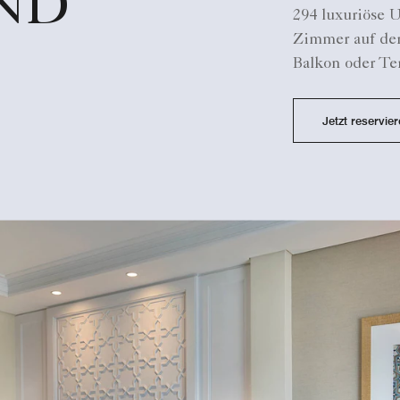
ND
Speisemögli
294 luxuriöse 
Freizeitang
Zimmer auf der
gehören Was
Balkon oder Te
Bogenschieße
Tennis und 
Jetzt reservie
Swimmingpoo
Kids Progra
Carlton Spa
einer erhol
Heilung un
Kontakt mit
Traditionen
Carlton Club
entspannte
mit einem e
Concierge, d
Wünsche kü