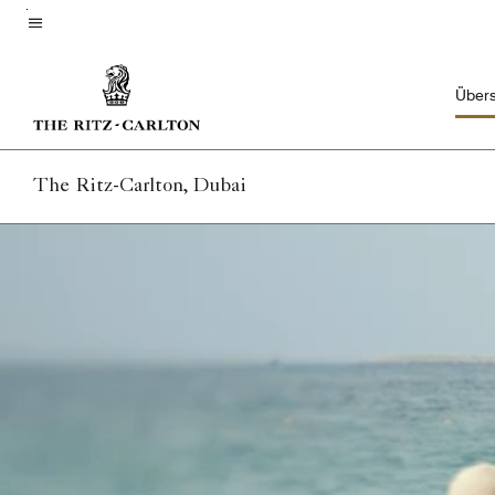
Skip
to
Menütext
main
Übers
content
The Ritz-Carlton, Dubai