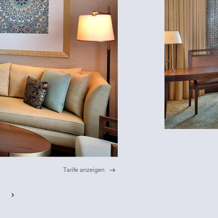
, Dubai finden
cht nur im
um statt. Ein
onference Center
 Eingang bietet
Quadratmeter
anstaltungsfläche
ter Technik.
Tarife anzeigen