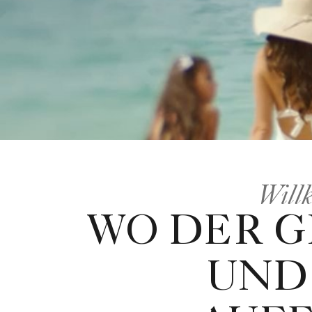
Will
WO DER G
UND