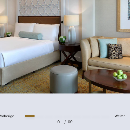
Ritz-Carlton
Meetings ni
Konferenzra
separates C
mit eigenem
rund 3.000 
flexible Ver
mit moderns
Vorherige
Weiter
01
/
09