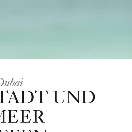
Dubai
STADT UND
MEER