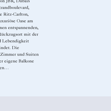
on JBR, Dubais
trandboulevard,
e Ritz-Carlton,
luxuriöse Oase am
inen entspannenden,
Rückzugsort mit der
d Lebendigkeit
indet. Die
 Zimmer und Suiten
er eigene Balkone
sen
keiten und einem
nden Ausblick auf
hen Golf und in
rants und Bars
chiedene zwanglose
nte