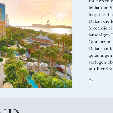
Im Herzen v
lebhaftem S
liegt das Th
Dubai, die 
Meer, die e
lauschigen 
Opulenz un
Dubais verb
geräumigen
verfügen üb
mit luxuriö
Annehmlich
Mehr
atemberaube
den Persisc
neun Restau
warten vers
und entspan