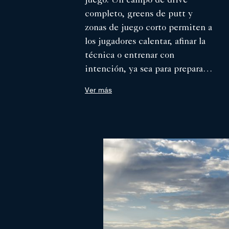
juego. Un campo de drive
completo, greens de putt y
zonas de juego corto permiten a
los jugadores calentar, afinar la
técnica o entrenar con
intención, ya sea para prepararse
para una ronda o para mejorar el
Ver más
rendimiento a largo plazo.