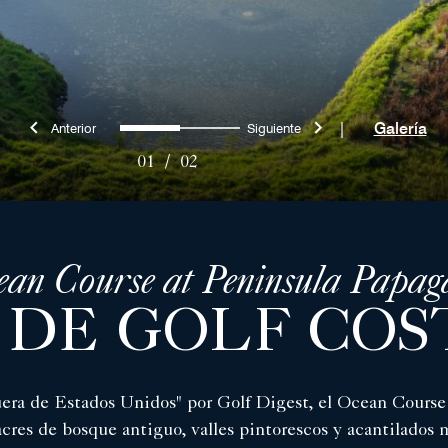
Anterior
Siguiente
0
1
|
Galería
01
/
02
ean Course at Peninsula Papag
DE GOLF COS
fuera de Estados Unidos" por Golf Digest, el Ocean Cours
acres de bosque antiguo, valles pintorescos y acantilados m