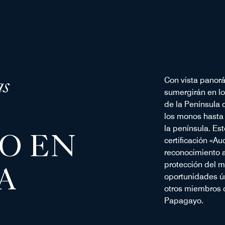
as
Con vista panorá
sumergirán en lo
de la Península
los monos hasta
la península. Es
O EN
certificación «A
reconocimiento a
protección del 
A
oportunidades ún
otros miembros 
Papagayo.