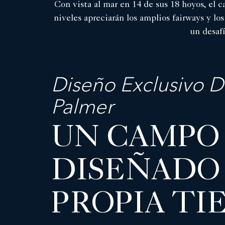
Con vista al mar en 14 de sus 18 hoyos, el 
niveles apreciarán los amplios fairways y l
un desaf
Diseño Exclusivo D
Palmer
UN CAMPO
DISEÑADO
PROPIA TI