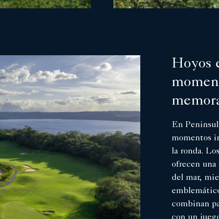
Hoyos e
momen
memora
En Peninsul
momentos in
la ronda. Lo
ofrecen una
del mar, mie
emblemático
combinan pai
con un jueg