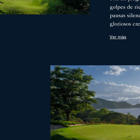
golpes de r
pausas silenc
gloriosos cr
perduran mu
Ver más
último putt.