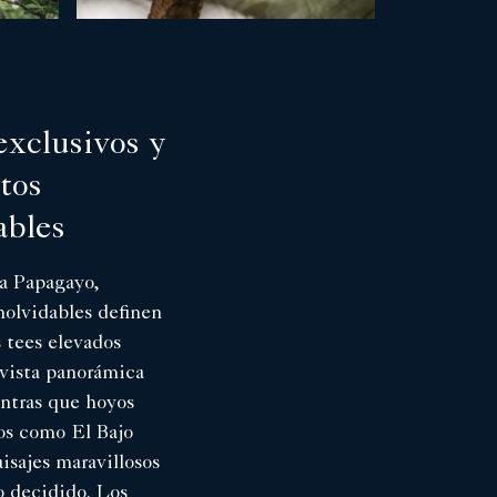
xclusivos y
tos
bles
a Papagayo,
olvidables definen
s tees elevados
 vista panorámica
ntras que hoyos
s como El Bajo
sajes maravillosos
o decidido. Los