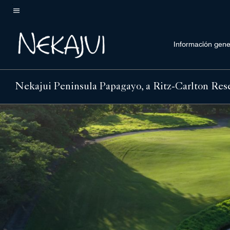
Skip
to
Texto del menú
main
Información gene
content
Nekajui Peninsula Papagayo, a Ritz-Carlton Res