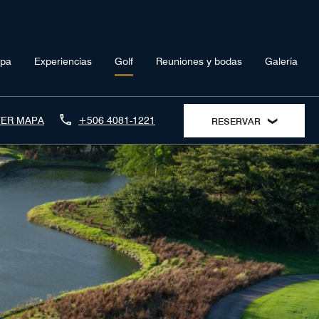
pa
Experiencias
Golf
Reuniones y bodas
Galería
VER MAPA
+506 4081-1221
RESERVAR