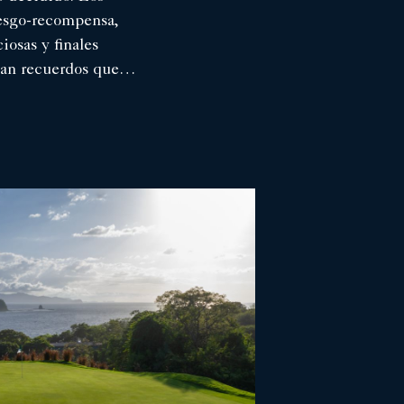
iesgo-recompensa,
iosas y finales
ean recuerdos que
cho después del