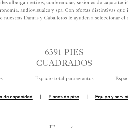
tiles albergan retiros, conferencias, sesiones de capacit
tronomía, audiovisuales y spa. Con ofertas distintivas que
 nuestras Damas y Caballeros le ayuden a seleccionar el 
6391 PIES
CUADRADOS
os
Espacio total para eventos
Espac
|
|
a de capacidad
Planos de piso
Equipo y servic