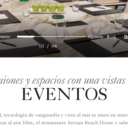
Anterior
Siguiente
0
1
2
3
|
G
01
/
04
niones y espacios con una vistas
EVENTOS
l, tecnología de vanguardia y vista al mar se unen en nues
zas al aire libre, el restaurante Artisan Beach House y sa