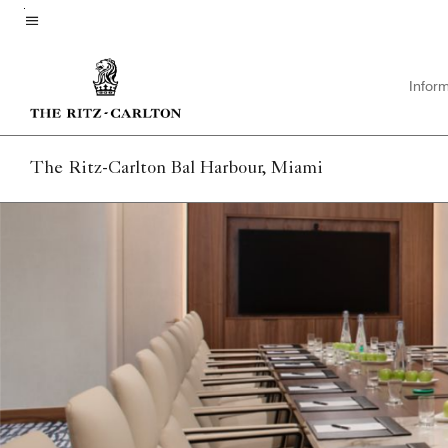
Skip
to
Texto del menú
main
Infor
content
The Ritz-Carlton Bal Harbour, Miami