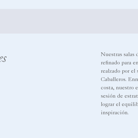
es
Nuestras salas 
refinado para e
realzado por el
Caballeros. Enma
costa, nuestro 
sesión de estra
lograr el equili
inspiración.