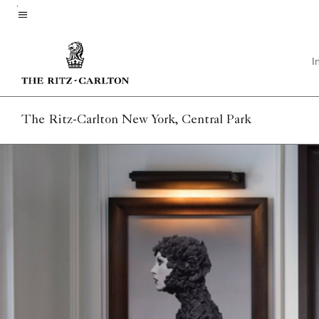
Skip
to
Texto del menú
main
I
content
The Ritz-Carlton New York, Central Park