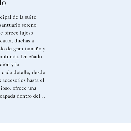
do
cipal de la suite
santuario sereno
ue ofrece lujoso
catta, duchas a
elo de gran tamaño y
profunda. Diseñado
ación y la
 cada detalle, desde
s accesorios hasta el
ioso, ofrece una
capada dentro del
u suite.