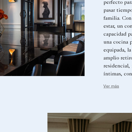
perfecto par
pasar tiempo
familia. Con
estar, un co
capacidad pa
una cocina 
equipada, la
amplio retir
residencial,
íntimas, co
significati
Ver más
inolvidables