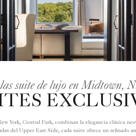
las suite de lujo en Midtown, 
ITES EXCLUSI
ew York, Central Park, combinan la elegancia clásica ne
adas del Upper East Side, cada suite ofrece un refinado am