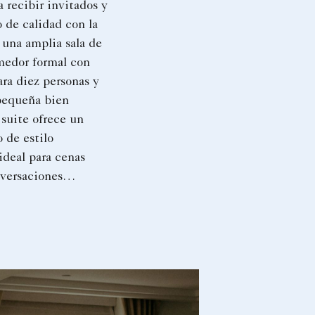
a recibir invitados y
 de calidad con la
 una amplia sala de
medor formal con
ra diez personas y
pequeña bien
 suite ofrece un
o de estilo
 ideal para cenas
nversaciones
vas y momentos
 juntos.