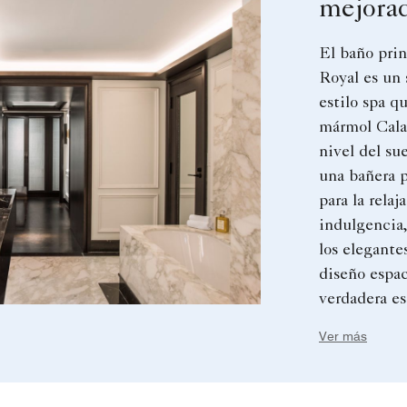
mejora
El baño prin
Royal es un 
estilo spa q
mármol Cala
nivel del su
una bañera 
para la relaj
indulgencia,
los elegante
diseño espac
verdadera es
confort de s
Ver más