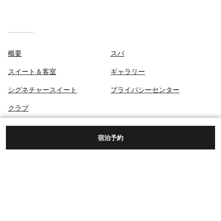
概要
スパ
スイート＆客室
ギャラリー
シグネチャースイート
プライバシーセンター
クラブ
お食事
宿泊予約
目的地＆アクティビティ
50 CENTRAL PARK SOUTH,
ニューヨーク, ニューヨーク州, USA(アメリカ合衆
国), 10019