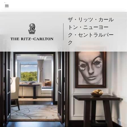
Skip
to
メニューのテキスト
main
ザ・リッツ・カール
content
トン・ニューヨー
ク・セントラルパー
ク