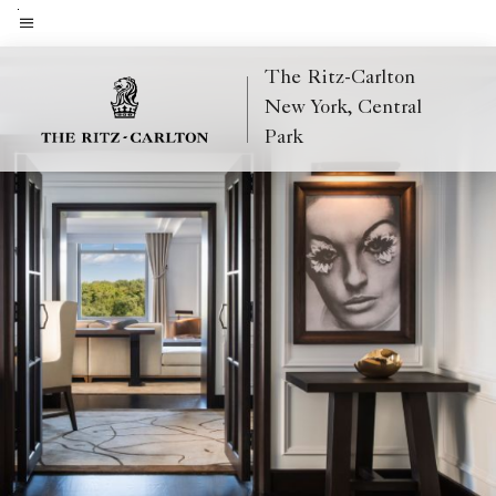
Skip
to
Texto do menu
main
The Ritz-Carlton
content
New York, Central
Park