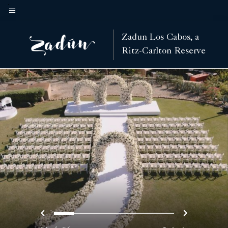
Skip
to
Texto del menú
main
Zadun Los Cabos, a
content
Ritz-Carlton Reserve
Anterior
Siguien
0
1
2
3
4
5