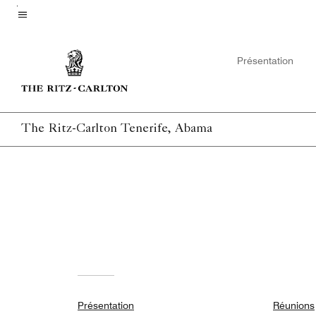
Skip
to
Texte du menu
main
Présentation
content
The Ritz-Carlton Tenerife, Abama
Présentation
Réunions