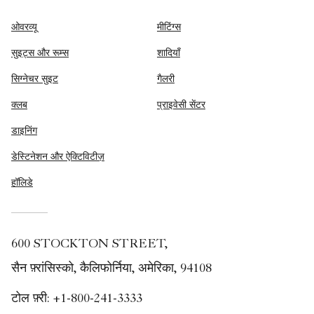
ओवरव्यू
मीटिंग्स
सुइट्स और रूम्स
शादियाँ
सिग्नेचर सुइट
गैलरी
क्लब
प्राइवेसी सेंटर
डाइनिंग
डेस्टिनेशन और ऐक्टिविटीज़
हॉलिडे
600 STOCKTON STREET,
सैन फ़्रांसिस्को, कैलिफोर्निया, अमेरिका, 94108
टोल फ़्री:
+1-800-241-3333