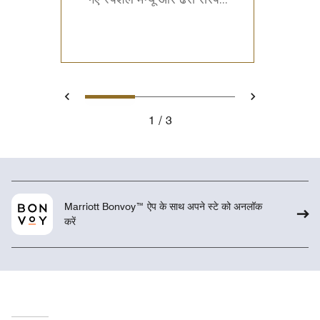
गए स्पेशल मेन्यू और ढेरों सरप...
1
2
3
Previous
Next
1
3
Marriott Bonvoy™ ऐप के साथ अपने स्टे को अनलॉक
करें