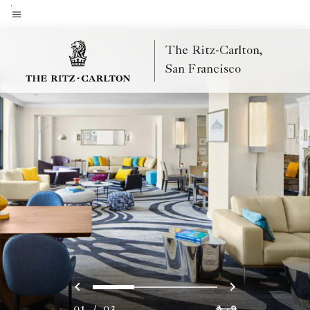
Skip
to
मेन्यू टेक्स्ट
main
The Ritz-Carlton,
content
San Francisco
पिछला
अगला
0
1
2