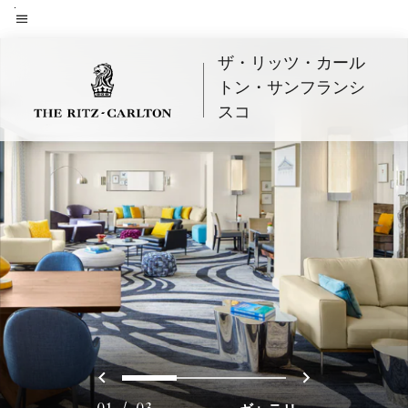
Skip
to
メニューのテキスト
main
ザ・リッツ・カール
content
トン・サンフランシ
スコ
戻る
次へ
0
1
2