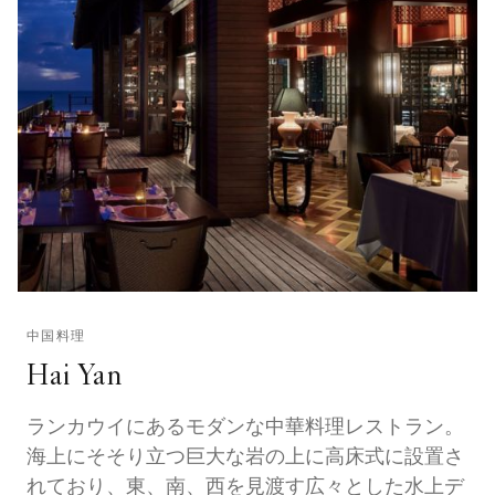
中国料理
Hai Yan
ランカウイにあるモダンな中華料理レストラン。
海上にそそり立つ巨大な岩の上に高床式に設置さ
れており、東、南、西を見渡す広々とした水上デ