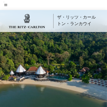
Skip
to
メニューのテキスト
main
ザ・リッツ・カール
content
トン・ランカウイ