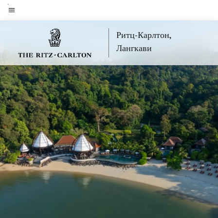
Skip
to
Текст меню
main
Ритц-Карлтон,
content
Лангкави