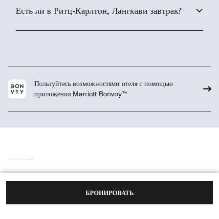
Есть ли в Ритц-Карлтон, Лангкави завтрак?
Пользуйтесь возможностями отеля с помощью
приложения Marriott Bonvoy™
Обзор
Конференции и свадьбы
БРОНИРОВАТЬ
Люксы и номера
Галерея
Виллы
Центр обеспечения