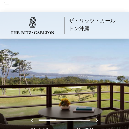
Skip
to
メニューのテキスト
main
ザ・リッツ・カール
content
トン沖縄
戻る
次へ
0
1
2