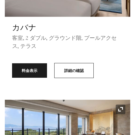
カバナ
客室, 2 ダブル, グラウンド階, プールアクセ
ス, テラス
料金表示
詳細の確認
アイコ