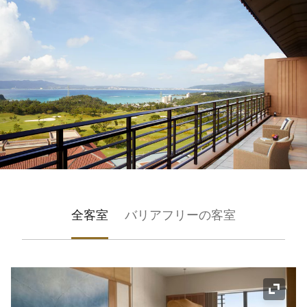
全客室
バリアフリーの客室
アイコ