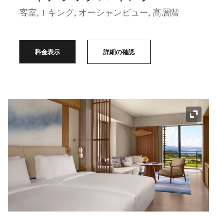
客室, 1 キング, オーシャンビュー, 高層階
料金表示
詳細の確認
アイコ