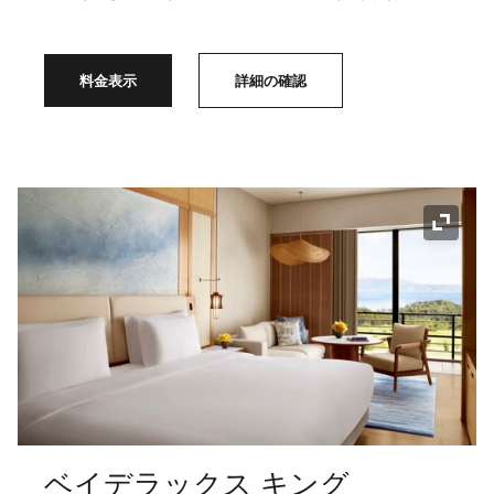
料金表示
詳細の確認
アイコ
ベイデラックス キング