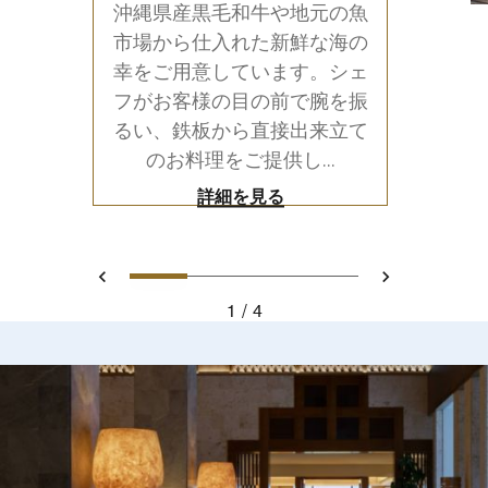
沖縄県産黒毛和牛や地元の魚
市場から仕入れた新鮮な海の
幸をご用意しています。シェ
フがお客様の目の前で腕を振
るい、鉄板から直接出来立て
のお料理をご提供し...
詳細を見る
0
1
2
3
前へ
次へ
1
4