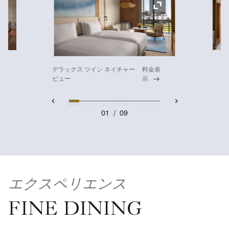
ア
アイコンの拡大
デラックス ツイン ネイチャー
料金表
ビュー
示
01
/
09
エクスペリエンス
FINE DINING