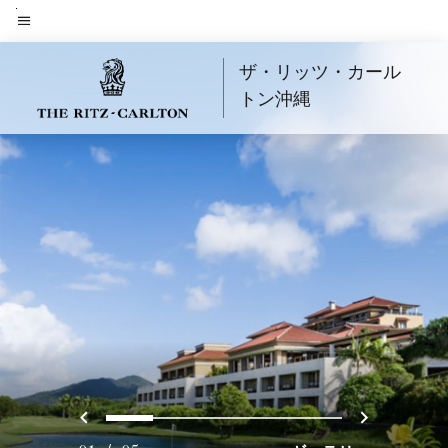
Skip
to
メニューのテキスト
main
ザ・リッツ・カール
content
トン沖縄
戻る
次へ
0
1
2
3
4