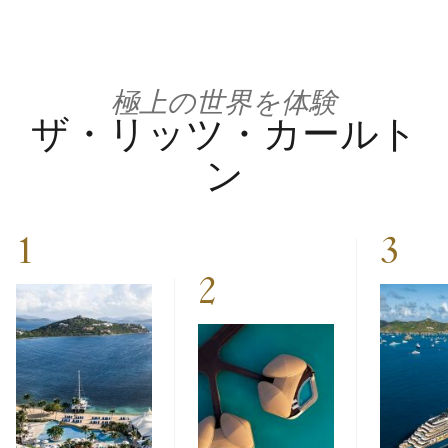
極上の世界を体験
ザ・リッツ・カールト
ン
1
3
2