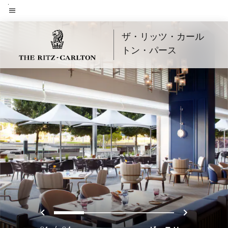
Skip
to
メニューのテキスト
main
ザ・リッツ・カール
content
トン・パース
戻る
次へ
0
1
2
3