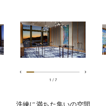
スライド 1 - Swan River 1 - Co
スライド 2 - Ballroom - Pre
スライド 3 - Ballroom - 
スライド 4 - Swan Riv
スライド 5 - Swan R
スライド 6 - Bell
スライド 7 -
戻る
次へ
1
7
Swan River 1 - Cocktail Setup
洗練に満ちた集いの空間