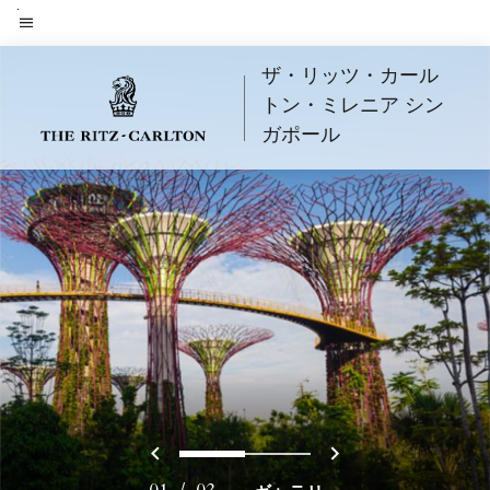
Skip
to
メニューのテキスト
main
ザ・リッツ・カール
content
トン・ミレニア シン
ガポール
戻る
次へ
0
1