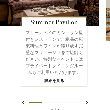
Summer Pavilion
マリーナベイのミシュラン星
付きレストランで、絶品の広
東料理とワインが織り成す完
璧なマリアージュをご堪能く
ださい。特別なイベントには
プライベートダイニングルー
ムもご利用いただけます。
詳細を見る
0
1
2
3
前へ
次へ