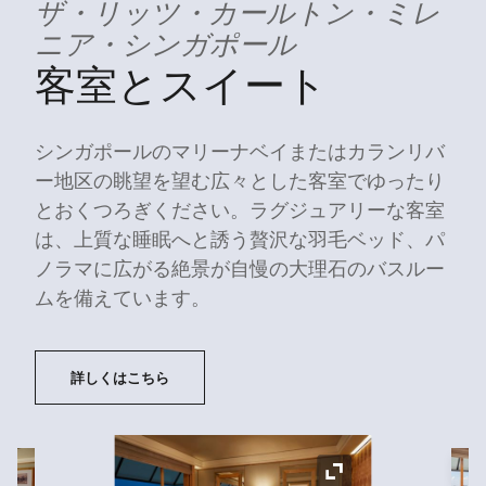
のバスルームにある象徴的な八角形の窓は、ラッキ
ザ・リッツ・カールトン・ミレ
ーナンバーの「8」を表し、シンガポールのパノラ
ニア・シンガポール
マビューを提供しています。
客室とスイート
シンガポールのマリーナベイまたはカランリバ
ー地区の眺望を望む広々とした客室でゆったり
とおくつろぎください。ラグジュアリーな客室
は、上質な睡眠へと誘う贅沢な羽毛ベッド、パ
ノラマに広がる絶景が自慢の大理石のバスルー
ムを備えています。
詳しくはこちら
ア
アイコンの拡大