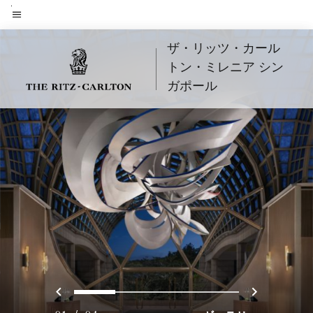
Skip
to
メニューのテキスト
main
ザ・リッツ・カール
content
トン・ミレニア シン
ガポール
戻る
次へ
0
1
2
3