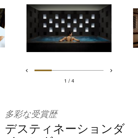
スライド 1 - Spa Jacuzzi
スライド 2 - The Ritz-Ca
スライド 3 - The Ri
スライド 4 - A 
戻る
次へ
1
4
Spa Jacuzzi
多彩な受賞歴
デスティネーションダ