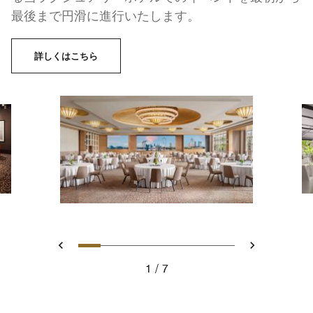
最後まで円滑に進行いたします。
詳しくはこちら
スライド 1 - The Grand Ballroo
スライド 2 - Weddings at th
スライド 3 - Corporate ev
スライド 4 - The Com
スライド 5 - The Pa
スライド 6 - gran
スライド 7 - a 
戻る
次へ
1
7
The Grand Ballroom, Cluster Set Up