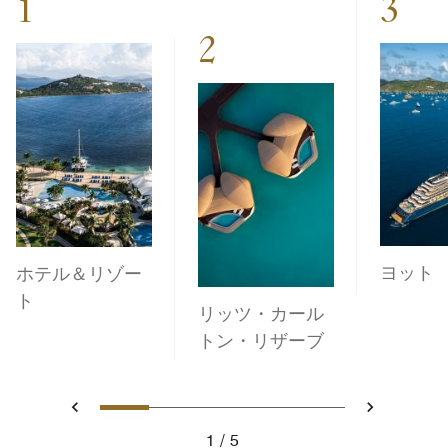
1
3
2
ヨット
ホテル＆リゾー
ト
リッツ・カール
トン・リザーブ
1
2
3
4
5
戻る
次へ
1
5