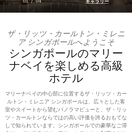
ギャラリー
01
/
04
ザ・リッツ・カールトン・ミレニ
ア シンガポールへようこそ
シンガポールのマリー
ナベイを楽しめる高級
ホテル
マリーナベイの中心部に位置するザ・リッツ・カー
ルトン・ミレニア シンガポールは、広々とした客
室やスイートから望むパノラマビューと、ザ・リッ
ツ・カールトンならではの高い評価を誇るおもてな
しで知られています。シンガポールでの豪華なご滞