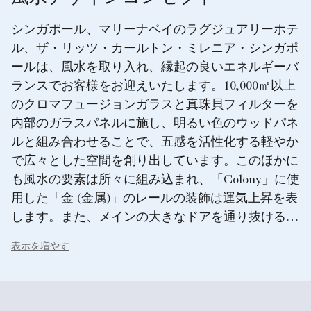
シンガポール、マリーナベイのラグジュアリーホテ
ル、ザ・リッツ・カールトン・ミレニア・シンガポ
ールは、風水を取り入れ、縁起の良いエネルギーバ
ランスでお客様をお迎えいたします。10,000㎡以上
のクロマフュージョンガラスと真珠貝フィルターを
内部のガラスパネルに施し、明るい色のウッドパネ
ルと組み合わせることで、五感を活性化する軽やか
で広々とした空間を創り出しています。このほかに
も風水の要素は所々に組み込まれ、「Colony」に使
用した「金 (金属)」のレールの装飾は運気上昇を表
します。また、メインの大きなドアを通り抜ける
「風」は幸運を意味し、窓の真珠貝や屋内のアイテ
表示を増やす
ムに見る「水」のオブジェは富を象徴しています。
そしてメインロビーにある印象的なアート彫刻コル
ヌコピアは「火」と生命力を表しています。各客室