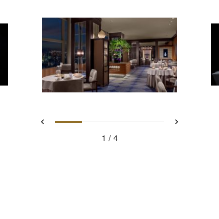
スライド 1 - Héritage by Kei K
スライド 2 - Caviar Mona
スライド 3 - Héritag
スライド 4 - Ur
戻る
次へ
1
4
Héritage by Kei Kobayashi private dining room