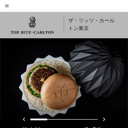
Skip
to
メニューのテキスト
main
ザ・リッツ・カール
content
トン東京
戻る
次へ
0
1
2
3