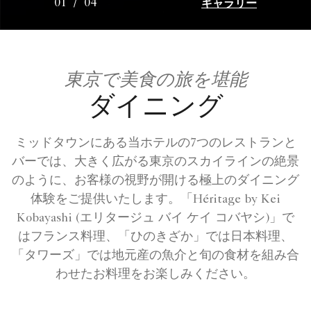
ギャラリー
01
/
04
東京で美食の旅を堪能
ダイニング
ミッドタウンにある当ホテルの7つのレストランと
バーでは、大きく広がる東京のスカイラインの絶景
のように、お客様の視野が開ける極上のダイニング
体験をご提供いたします。「Héritage by Kei
Kobayashi (エリタージュ バイ ケイ コバヤシ)」で
はフランス料理、「ひのきざか」では日本料理、
「タワーズ」では地元産の魚介と旬の食材を組み合
わせたお料理をお楽しみください。