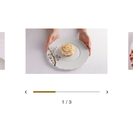
スライド 1 - Nina -Fleur vanil
スライド 2 - Nina -Mo
スライド 3 - Ni
戻る
次へ
1
3
Nina -Fleur vanille et noix de pécan with hands