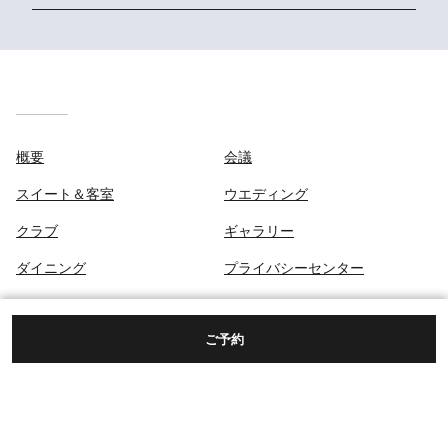
概要
会議
スイート＆客室
ウエディング
クラブ
ギャラリー
ダイニング
プライバシーセンター
エリア＆アクティビティ
ご予約
スパ
港区赤坂9-7-1 東京ミッドタウン,