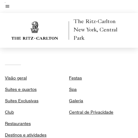
Skip
to
Texto do menu
main
The Ritz-Carlton
content
New York, Central
Park
Visão geral
Festas
Suítes e quartos
Spa
Suítes Exclusivas
Galeria
Club
Central de Privacidade
Restaurantes
Destinos e atividades