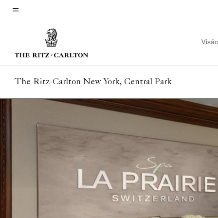
Skip
to
Texto do menu
main
Visão
content
The Ritz-Carlton New York, Central Park