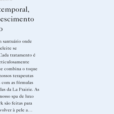
temporal,
nescimento
o
 santuário onde
eleite se
Cada tratamento é
eticulosamente
ue combina o toque
nossos terapeutas
s com as fórmulas
as da La Prairie. As
nosso spa de luxo
 são feitas para
volver à pele a