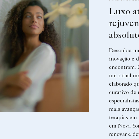
Luxo a
rejuve
absolut
Descubra um
inovação e d
encontram. 
um ritual m
elaborado q
curativo de 
especialista
mais avançad
terapias em 
em Nova York
renovar e de