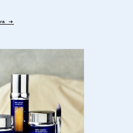
 e jovialidade.
ora