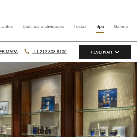
rantes
Destinos e atividades
Festas
Spa
Galeria
ER MAPA
+1 212-308-9100
RESERVAR