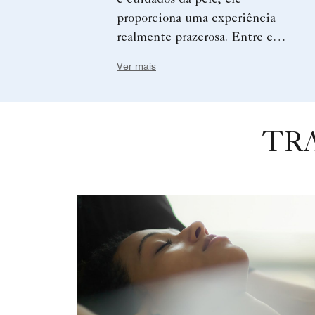
e cuidados da pele, ele
proporciona uma experiência
realmente prazerosa. Entre em
contato com o La Prairie Spa
Ver mais
para adquirir um vale-presente.
TR