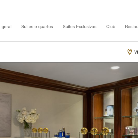
 geral
Suítes e quartos
Suítes Exclusivas
Club
Restau
V