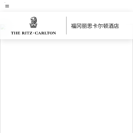
Skip
菜单文本
to
main
福冈丽思卡尔顿酒店
content